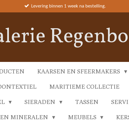
Levering binnen 1 week na bestelling.
lerie Regenb
DUCTEN
KAARSEN EN SFEERMAKERS
ONTEXTIEL
MARITIEME COLLECTIE
EL
SIERADEN
TASSEN
SERV
 EN MINERALEN
MEUBELS
KER