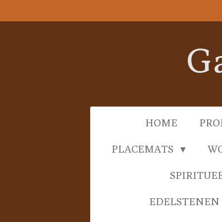
Ga
direct
naar
Ga
de
hoofdinhoud
HOME
PRO
PLACEMATS
WO
SPIRITUE
EDELSTENEN