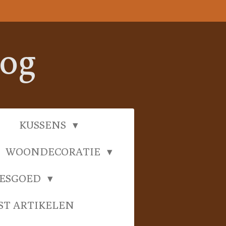
oog
KUSSENS
WOONDECORATIE
IESGOED
ST ARTIKELEN