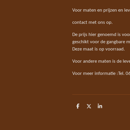
Voor maten en prijzen en lev
contact met ons op.
De prijs hier genoemd is vo
geschikt voor de gangbare ma
Deze maat is op voorraad.
Voor andere maten is de lev
Voor meer informatie :Tel. 
D
D
S
e
e
h
l
e
a
e
l
r
n
e