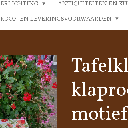
VERLICHTING
ANTIQUITEITEN EN K
RKOOP- EN LEVERINGSVOORWAARDEN
Tafelk
klapro
motief