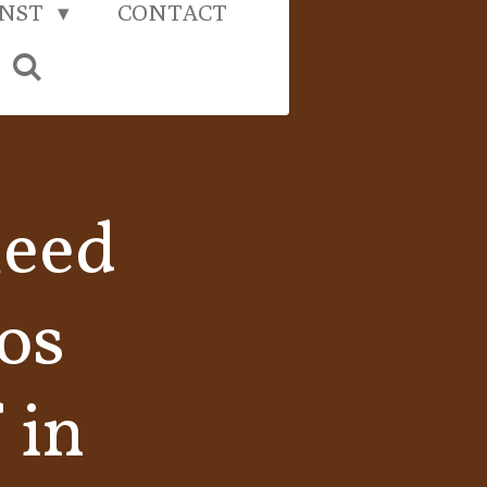
UNST
CONTACT
leed
os
 in