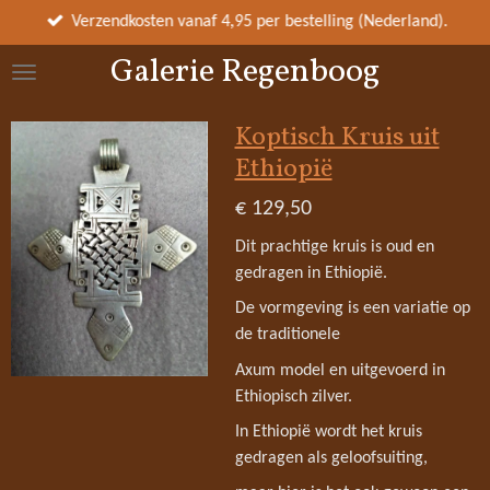
Ga
Verzendkosten vanaf 4,95 per bestelling (Nederland).
direct
Galerie Regenboog
naar
de
hoofdinhoud
Koptisch Kruis uit
Ethiopië
€ 129,50
Dit prachtige kruis is oud en
gedragen in Ethiopië.
De vormgeving is een variatie op
de traditionele
Axum model en uitgevoerd in
Ethiopisch zilver.
In Ethiopië wordt het kruis
gedragen als geloofsuiting,