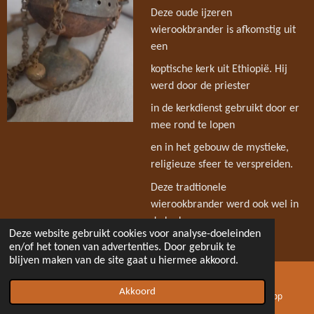
Deze oude ijzeren
wierookbrander is afkomstig uit
een
koptische kerk uit Ethiopië. Hij
werd door de priester
in de kerkdienst gebruikt door er
mee rond te lopen
en in het gebouw de mystieke,
religieuze sfeer te verspreiden.
Deze tradtionele
wierookbrander werd ook wel in
de kerk
Deze website gebruikt cookies voor analyse-doeleinden
neergezet of opgehangen.
en/of het tonen van advertenties. Door gebruik te
blijven maken van de site gaat u hiermee akkoord.
Een deel van verkoolde
wierookresten zit er nog in.
Akkoord
E-mailadres
Telefoonnummer
WhatsApp
Naar schatting is dit exemplaar