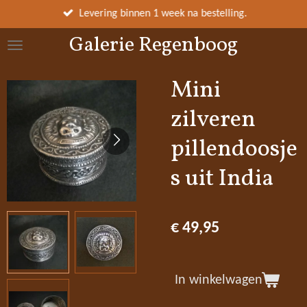
Ga
Levering binnen 1 week na bestelling.
direct
Galerie Regenboog
naar
de
hoofdinhoud
Mini
zilveren
pillendoosje
s uit India
€ 49,95
In winkelwagen