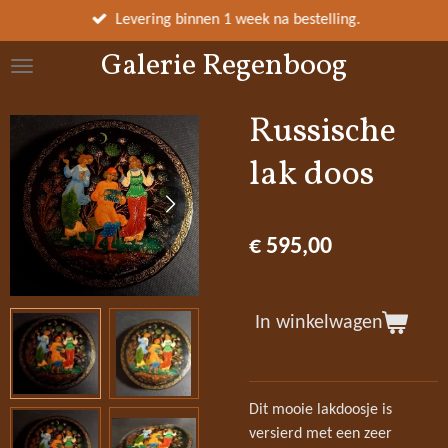
Ga
Levering binnen 1 week na bestelling.
direct
Galerie Regenboog
naar
de
hoofdinhoud
Russische
lak doos
€ 595,00
In winkelwagen
Dit mooie lakdoosje is
versierd met een zeer