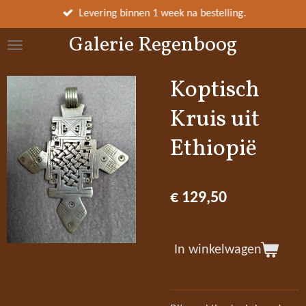
Ga
Levering binnen 1 week na bestelling.
direct
Galerie Regenboog
naar
de
hoofdinhoud
Koptisch
Kruis uit
Ethiopië
€ 129,50
In winkelwagen