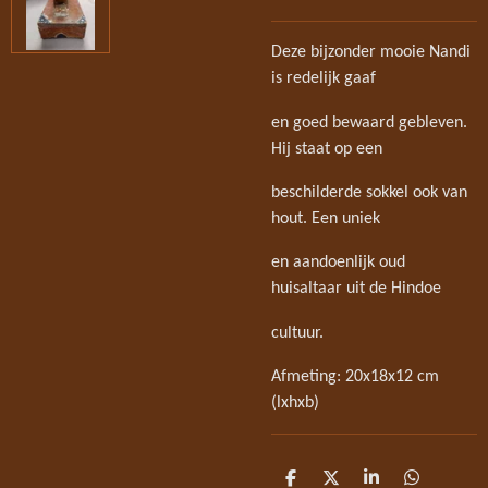
Deze bijzonder mooie Nandi
is redelijk gaaf
en goed bewaard gebleven.
Hij staat op een
beschilderde sokkel ook van
hout. Een uniek
en aandoenlijk oud
huisaltaar uit de Hindoe
cultuur.
Afmeting: 20x18x12 cm
(lxhxb)
D
D
S
D