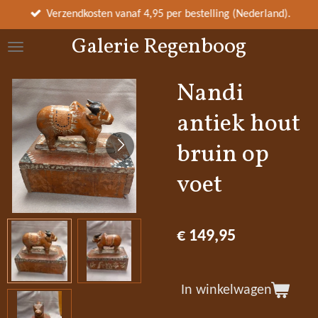
Ga
Verzendkosten vanaf 4,95 per bestelling (Nederland).
direct
Galerie Regenboog
naar
de
hoofdinhoud
Nandi
antiek hout
bruin op
voet
€ 149,95
In winkelwagen