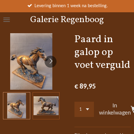
Ga
Levering binnen 1 week na bestelling.
direct
Galerie Regenboog
naar
de
hoofdinhoud
Paard in
galop op
voet verguld
€ 89,95
In
winkelwagen