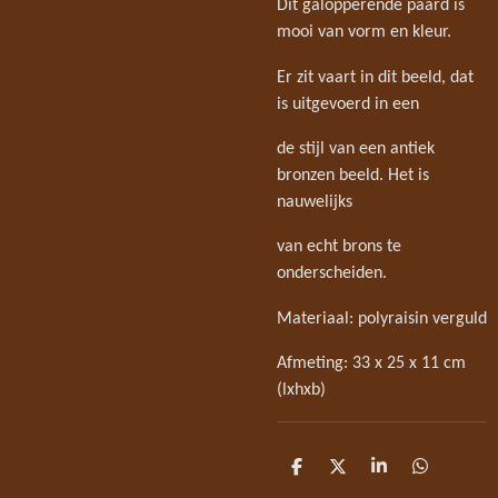
Dit galopperende paard is
mooi van vorm en kleur.
Er zit vaart in dit beeld, dat
is uitgevoerd in een
de stijl van een antiek
bronzen beeld. Het is
nauwelijks
van echt brons te
onderscheiden.
Materiaal: polyraisin verguld
Afmeting: 33 x 25 x 11 cm
(lxhxb)
D
D
S
D
e
e
h
e