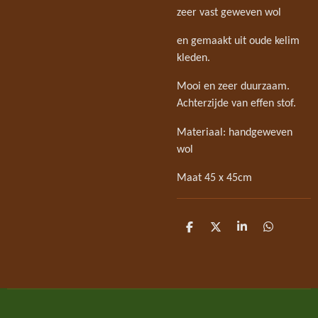
zeer vast geweven wol
en gemaakt uit oude kelim
kleden.
Mooi en zeer duurzaam.
Achterzijde van effen stof.
Materiaal: handgeweven
wol
Maat 45 x 45cm
D
D
S
D
e
e
h
e
l
e
a
l
e
l
r
e
n
e
n