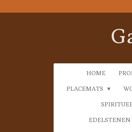
Ga
direct
naar
Ga
de
hoofdinhoud
HOME
PRO
PLACEMATS
WO
SPIRITUE
EDELSTENEN