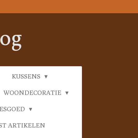
oog
KUSSENS
WOONDECORATIE
IESGOED
ST ARTIKELEN