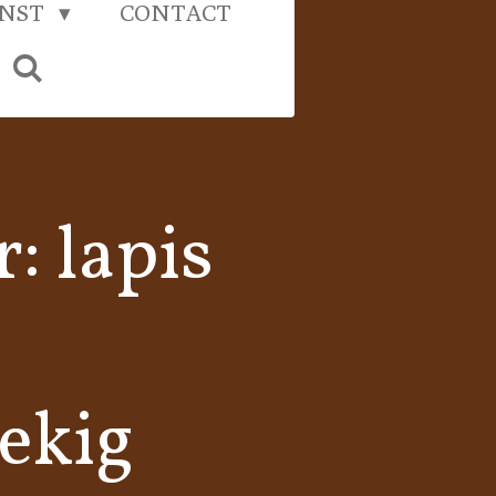
UNST
CONTACT
: lapis
ekig