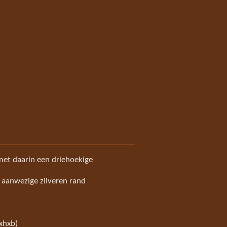
 met daarin een driehoekige
k aanwezige zilveren rand
lxhxb)