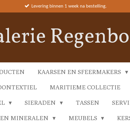
Levering binnen 1 week na bestelling.
lerie Regenb
DUCTEN
KAARSEN EN SFEERMAKERS
ONTEXTIEL
MARITIEME COLLECTIE
EL
SIERADEN
TASSEN
SERV
 EN MINERALEN
MEUBELS
KER