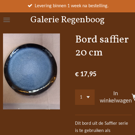
Ga
Levering binnen 1 week na bestelling.
direct
Galerie Regenboog
naar
de
hoofdinhoud
Bord saffier
20 cm
€ 17,95
In
winkelwagen
Dit bord uit de Saffier serie
is te gebruiken als