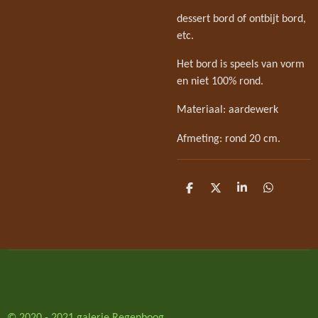
dessert bord of ontbijt bord,
etc.
Het bord is speels van vorm
en niet 100% rond.
Materiaal: aardewerk
Afmeting: rond 20 cm.
D
D
S
D
e
e
h
e
l
e
a
l
e
l
r
e
n
e
n