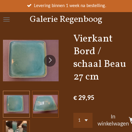
Ga
Levering binnen 1 week na bestelling.
direct
Galerie Regenboog
naar
de
hoofdinhoud
Vierkant
Bord /
schaal Beau
27 cm
€ 29,95
In
winkelwagen