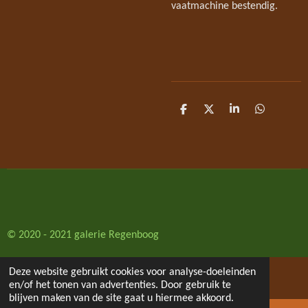
vaatmachine bestendig.
D
D
S
D
e
e
h
e
l
e
a
l
e
l
r
e
n
e
n
© 2020 - 2021 galerie Regenboog
Deze website gebruikt cookies voor analyse-doeleinden
en/of het tonen van advertenties. Door gebruik te
blijven maken van de site gaat u hiermee akkoord.