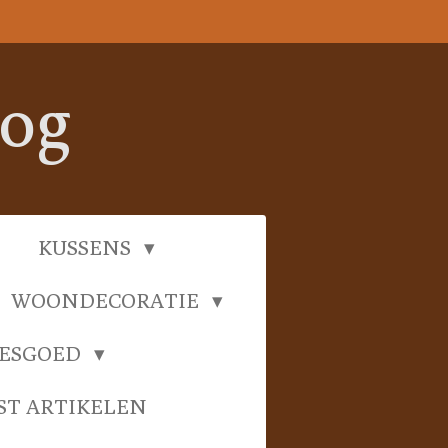
oog
KUSSENS
WOONDECORATIE
IESGOED
ST ARTIKELEN