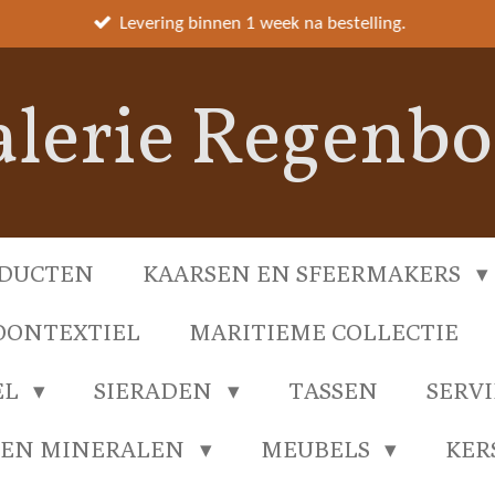
Levering binnen 1 week na bestelling.
lerie Regenb
DUCTEN
KAARSEN EN SFEERMAKERS
ONTEXTIEL
MARITIEME COLLECTIE
EL
SIERADEN
TASSEN
SERV
 EN MINERALEN
MEUBELS
KER