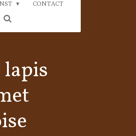
UNST
CONTACT
 lapis
 met
ise