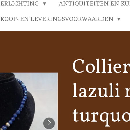
VERLICHTING
ANTIQUITEITEN EN K
RKOOP- EN LEVERINGSVOORWAARDEN
Collier
lazuli
turquo