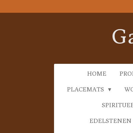
Ga
direct
naar
Ga
de
hoofdinhoud
HOME
PRO
PLACEMATS
WO
SPIRITUE
EDELSTENEN