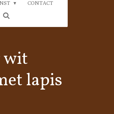
UNST
CONTACT
 wit
met lapis