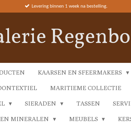
Levering binnen 1 week na bestelling.
lerie Regenb
DUCTEN
KAARSEN EN SFEERMAKERS
ONTEXTIEL
MARITIEME COLLECTIE
EL
SIERADEN
TASSEN
SERV
 EN MINERALEN
MEUBELS
KER