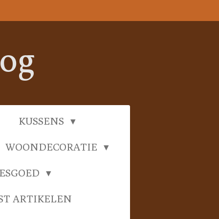
oog
KUSSENS
WOONDECORATIE
IESGOED
ST ARTIKELEN