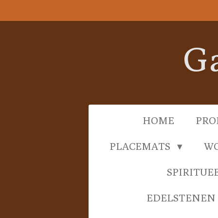
Ga
direct
naar
Ga
de
hoofdinhoud
HOME
PRO
PLACEMATS
WO
SPIRITUE
EDELSTENEN