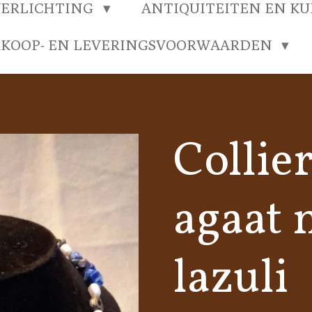
VERLICHTING
ANTIQUITEITEN EN K
RKOOP- EN LEVERINGSVOORWAARDEN
Collier
agaat 
lazuli