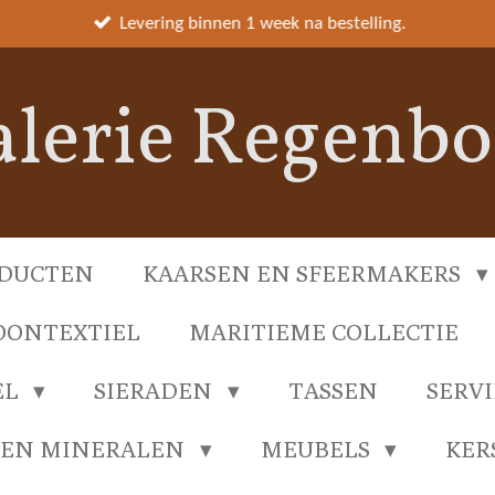
Levering binnen 1 week na bestelling.
lerie Regenb
DUCTEN
KAARSEN EN SFEERMAKERS
ONTEXTIEL
MARITIEME COLLECTIE
EL
SIERADEN
TASSEN
SERV
 EN MINERALEN
MEUBELS
KER