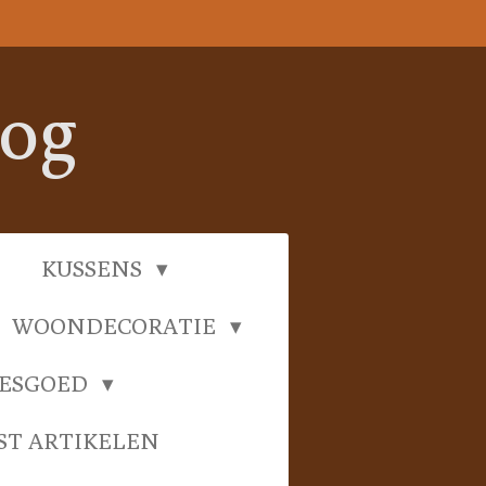
oog
KUSSENS
WOONDECORATIE
IESGOED
ST ARTIKELEN