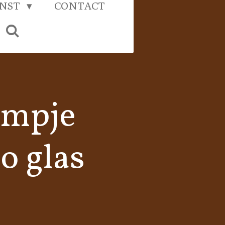
UNST
CONTACT
ampje
o glas