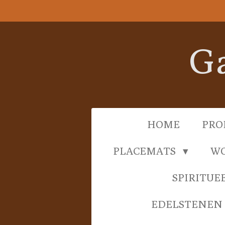
Ga
direct
naar
Ga
de
hoofdinhoud
HOME
PRO
PLACEMATS
WO
SPIRITUE
EDELSTENEN