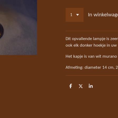
In winkelwag
Dit opvallende lampje is zee
ook elk donker hoekje in uw 
Het kapje is van wit murano a
Afmeting: diameter 14 cm,
D
D
S
e
e
h
l
e
a
e
l
r
n
e