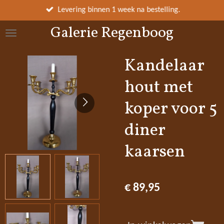
Ga
Levering binnen 1 week na bestelling.
direct
Galerie Regenboog
naar
de
hoofdinhoud
Kandelaar
hout met
koper voor 5
diner
kaarsen
€ 89,95