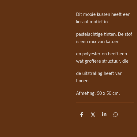
Dit mooie kussen heeft een
koraal motief in
pastelachtige tinten. De stof
is een mix van katoen
en polyester en heeft een
wat groffere structuur, die
de uitstraling heeft van
linnen.
Afmeting: 50 x 50 cm.
D
D
S
D
e
e
h
e
l
e
a
l
e
l
r
e