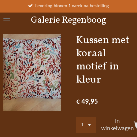
Ga
Levering binnen 1 week na bestelling.
direct
Galerie Regenboog
naar
de
hoofdinhoud
Kussen met
koraal
motief in
kleur
€ 49,95
In
winkelwagen