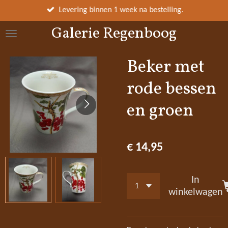
Ga
Levering binnen 1 week na bestelling.
direct
Galerie Regenboog
naar
de
hoofdinhoud
Beker met
rode bessen
en groen
€ 14,95
In
winkelwagen