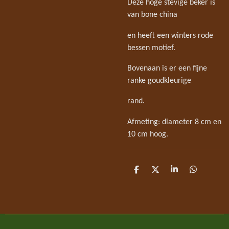
Deze hoge stevige beker is
van bone china
en heeft een winters rode
bessen motief.
Bovenaan is er een fijne
ranke goudkleurige
rand.
Afmeting: diameter 8 cm en
10 cm hoog.
D
D
S
D
e
e
h
e
l
e
a
l
e
l
r
e
n
e
n