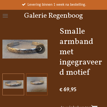
Ga
Levering binnen 1 week na bestelling.
direct
Galerie Regenboog
naar
de
hoofdinhoud
Smalle
armband
met
ingegraveer
d motief
€ 69,95