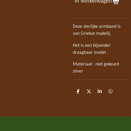
In winkelwagen
Deze sierlijke armband is
van Griekse makelij.
Het is een bijzonder
draagbaar model .
Materiaal: niet gekeurd
zilver
D
D
S
D
e
e
h
e
l
e
a
l
e
l
r
e
n
e
n