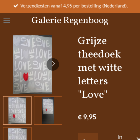
Ga
Verzendkosten vanaf 4,95 per bestelling (Nederland).
direct
Galerie Regenboog
naar
de
hoofdinhoud
Grijze
theedoek
met witte
letters
"Love"
€ 9,95
In