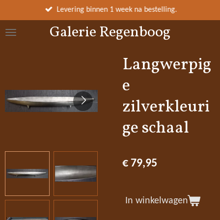
Ga
Levering binnen 1 week na bestelling.
direct
Galerie Regenboog
naar
de
hoofdinhoud
Langwerpig
e
zilverkleuri
ge schaal
€ 79,95
In winkelwagen