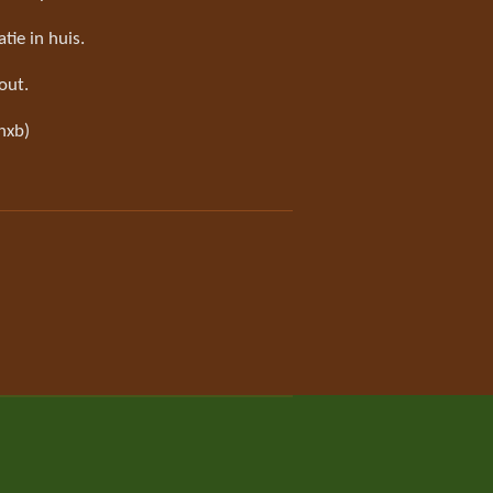
tie in huis.
out.
xhxb)