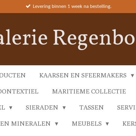
Levering binnen 1 week na bestelling.
lerie Regenb
DUCTEN
KAARSEN EN SFEERMAKERS
ONTEXTIEL
MARITIEME COLLECTIE
EL
SIERADEN
TASSEN
SERV
 EN MINERALEN
MEUBELS
KER