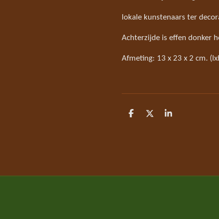
lokale kunstenaars ter decora
Achterzijde is effen donker h
Afmeting: 13 x 23 x 2 cm. (l
D
D
S
e
e
h
l
e
a
e
l
r
n
e