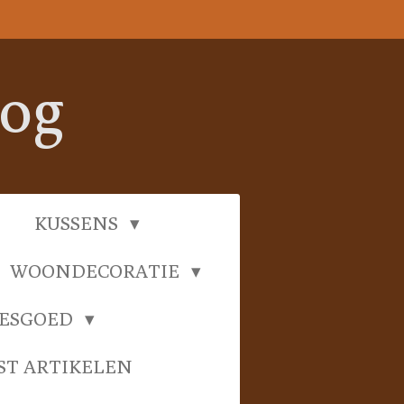
oog
KUSSENS
WOONDECORATIE
IESGOED
ST ARTIKELEN