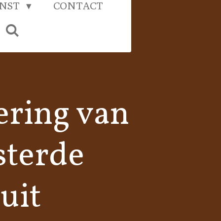
UNST
CONTACT
ering van
sterde
uit