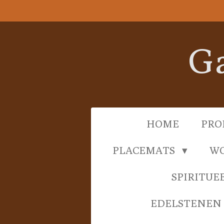
Ga
direct
naar
Ga
de
hoofdinhoud
HOME
PRO
PLACEMATS
WO
SPIRITUE
EDELSTENEN