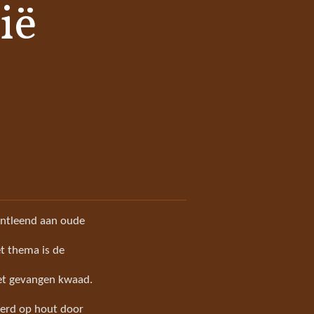
ië
 ontleend aan oude
et thema is de
 het gevangen kwaad.
lderd op hout door