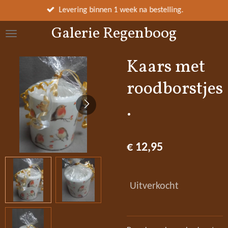
Ga
Levering binnen 1 week na bestelling.
direct
Galerie Regenboog
naar
de
hoofdinhoud
Kaars met
roodborstjes
.
€ 12,95
Uitverkocht