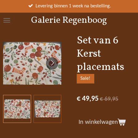
Ga
Levering binnen 1 week na bestelling.
direct
Galerie Regenboog
naar
de
hoofdinhoud
Set van 6
Kerst
placemats
Sale!
€ 49,95
€ 69,95
In winkelwagen