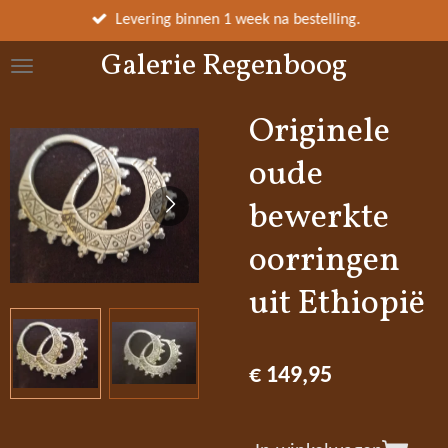
Ga
Levering binnen 1 week na bestelling.
direct
Galerie Regenboog
naar
de
hoofdinhoud
Originele
oude
bewerkte
oorringen
uit Ethiopië
€ 149,95