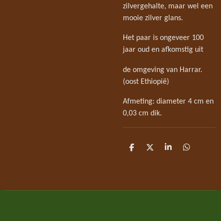
zilvergehalte, maar wel een
mooie zilver glans.
Het paar is ongeveer 100
jaar oud en afkomstig uit
de omgeving van Harrar.
(oost Ethiopië)
Afmeting: diameter 4 cm en
0,03 cm dik.
D
D
S
D
e
e
h
e
l
e
a
l
e
l
r
e
n
e
n