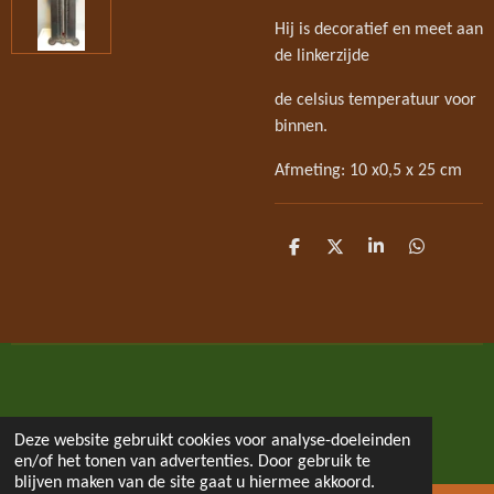
Hij is decoratief en meet aan
de linkerzijde
de celsius temperatuur voor
binnen.
Afmeting: 10 x0,5 x 25 cm
D
D
S
D
e
e
h
e
l
e
a
l
e
l
r
e
n
e
n
Deze website gebruikt cookies voor analyse-doeleinden
© 2020 - 2021 galerie Regenboog
en/of het tonen van advertenties. Door gebruik te
blijven maken van de site gaat u hiermee akkoord.