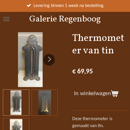
Ga
Levering binnen 1 week na bestelling.
direct
Galerie Regenboog
naar
de
hoofdinhoud
Thermomet
er van tin
€ 69,95
In winkelwagen
Deze thermometer is
gemaakt van tin.