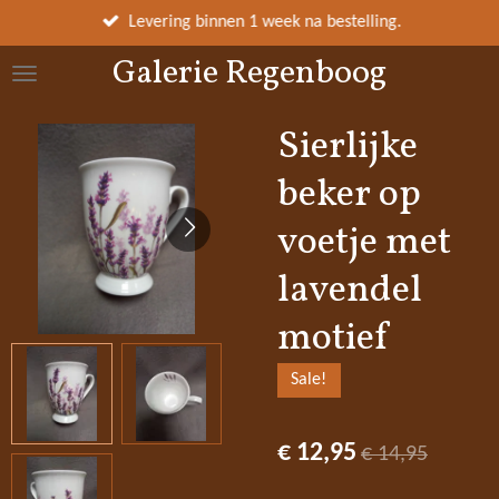
Ga
Levering binnen 1 week na bestelling.
direct
Galerie Regenboog
naar
de
hoofdinhoud
Sierlijke
beker op
voetje met
lavendel
motief
Sale!
€ 12,95
€ 14,95