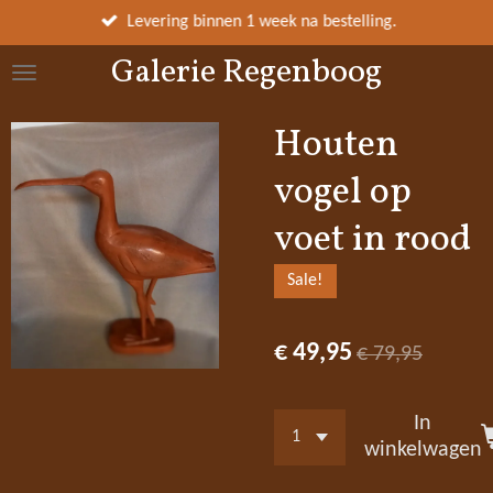
Ga
Levering binnen 1 week na bestelling.
direct
Galerie Regenboog
naar
de
hoofdinhoud
Houten
vogel op
voet in rood
Sale!
€ 49,95
€ 79,95
In
winkelwagen